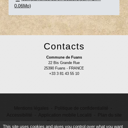
0.06Mo)
Contacts
Commune de Fuans
22 Bis Grande Rue
25390 Fuans - FRANCE
+33 3 81 43 55 10
Mentions légales
-
Politique de confidentialité
-
Accessibilité
-
Application mobile Localiti
-
Plan du site
-
Gestion des cookies
This site uses cookies and gives you control over what you want