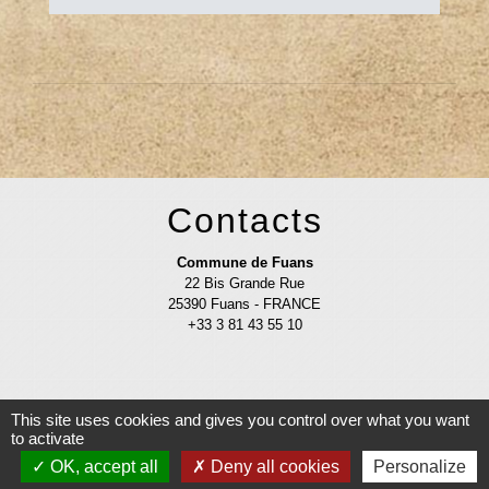
Contacts
Commune de Fuans
22 Bis Grande Rue
25390 Fuans - FRANCE
+33 3 81 43 55 10
This site uses cookies and gives you control over what you want
to activate
Mentions légales
-
Politique de confidentialité
-
OK, accept all
Deny all cookies
Personalize
Accessibilité
-
Application mobile Localiti
-
Plan du site