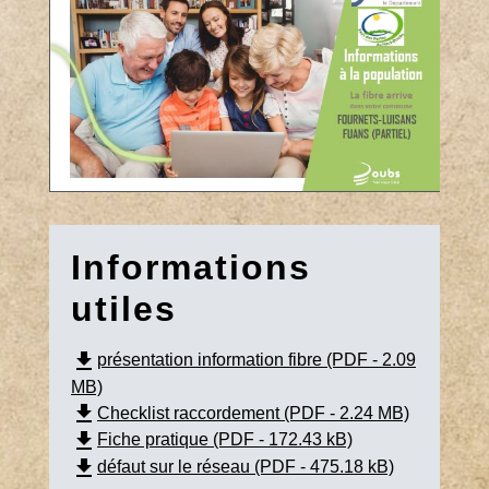
Informations
utiles
file_download
présentation information fibre (PDF - 2.09
MB)
file_download
Checklist raccordement (PDF - 2.24 MB)
file_download
Fiche pratique (PDF - 172.43 kB)
file_download
défaut sur le réseau (PDF - 475.18 kB)