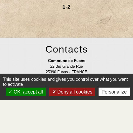
1
-2
Contacts
Commune de Fuans
22 Bis Grande Rue
25390 Fuans - FRANCE
+33 3 81 43 55 10
This site uses cookies and gives you control over what you want
to activate
OK, accept all
Deny all cookies
Personalize
Mentions légales
-
Politique de confidentialité
-
Accessibilité
-
Application mobile Localiti
-
Plan du site
-
Gestion des cookies