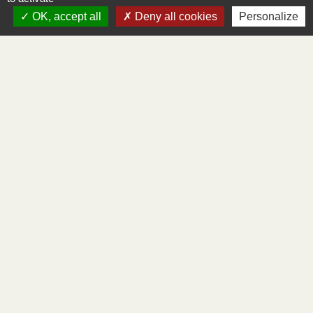
contenu ou à un des services du portail et vous n’avez
OK, accept all
Deny all cookies
Personalize
pas obtenu de réponse satisfaisante.
• Écrire un message au Défenseur des droits
(https://www.defenseurdesdroits.fr/nous-contacter-355)
• Contacter le délégué du Défenseur des droits près de
chez vous (https://www.defenseurdesdroits.fr/carte-
des-delegues)
• Envoyer un courrier par la poste (gratuit, ne pas
mettre de timbre) Défenseur des droits Libre réponse
71120 75342 Paris CEDEX 07
Contacts
Commune de Fuans
22 Bis Grande Rue
25390 Fuans - FRANCE