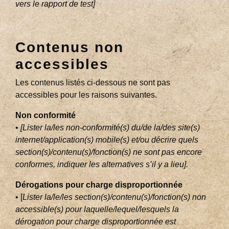
vers le rapport de test]
Contenus non
accessibles
Les contenus listés ci-dessous ne sont pas
accessibles pour les raisons suivantes.
Non conformité
•
[Lister la/les non-conformité(s) du/de la/des site(s)
internet/application(s) mobile(s) et/ou décrire quels
section(s)/contenu(s)/fonction(s) ne sont pas encore
conformes, indiquer les alternatives s’il y a lieu].
Dérogations pour charge disproportionnée
• [
Lister la/le/les section(s)/contenu(s)/fonction(s) non
accessible(s) pour laquelle/lequel/lesquels la
dérogation pour charge disproportionnée est