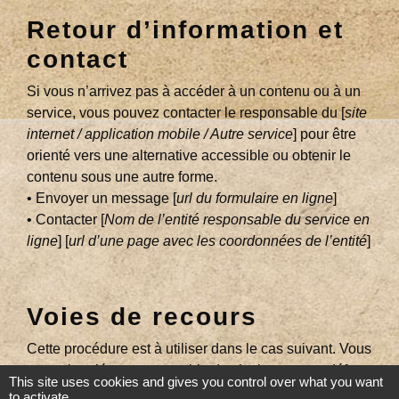
Retour d’information et
contact
Si vous n’arrivez pas à accéder à un contenu ou à un
service, vous pouvez contacter le responsable du [
site
internet / application mobile / Autre service
] pour être
orienté vers une alternative accessible ou obtenir le
contenu sous une autre forme.
• Envoyer un message [
url du formulaire en ligne
]
• Contacter [
Nom de l’entité responsable du service en
ligne
] [
url d’une page avec les coordonnées de l’entité
]
Voies de recours
Cette procédure est à utiliser dans le cas suivant. Vous
avez signalé au responsable du site internet un défaut
This site uses cookies and gives you control over what you want
d’accessibilité qui vous empêche d’accéder à un
to activate