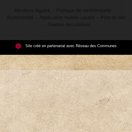
Mentions légales
-
Politique de confidentialité
-
Accessibilité
-
Application mobile Localiti
-
Plan du site
-
Gestion des cookies
Site créé en partenariat avec Réseau des Communes